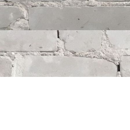
Find us at
Whodunit? Mystery Bookstore
163 Lilac Street