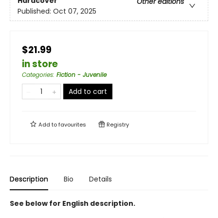
Hardcover
Other editions
Published:
Oct 07, 2025
$21.99
in store
Categories
:
Fiction - Juvenile
Add to cart
Add to
favourites
Registry
Description
Bio
Details
See below for English description.